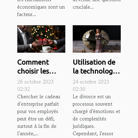
économiques sont un
cruciale...
facteur...
Comment
Utilisation de
choisir les
la technologie
meilleurs
dans le
26 octobre 2023
24 octobre 2023
cadeaux
processus de
02:32
02:30
Chercher le cadeau
Le divorce est un
d'entreprise de
divorce:
d'entreprise parfait
processus souvent
fin d'année
avantages et
pour vos employés
chargé d'émotions et
pour vos
défis
peut être un défi,
de complexités
employés
surtout à la fin de
juridiques.
l'année,...
Cependant, l'essor