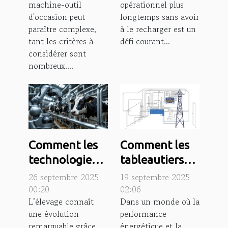
machine-outil
opérationnel plus
besoins ?
portable ?
d'occasion peut
longtemps sans avoir
paraître complexe,
à le recharger est un
tant les critères à
défi courant...
considérer sont
nombreux....
Comment les
Comment les
technologies
tableautiers
modernes
industriels
26 septembre 2025
19 septembre 2025
transforment-
optimisent-ils
00:20
02:06
L’élevage connaît
Dans un monde où la
elles l'élevage
les systèmes
une évolution
performance
?
électriques
remarquable grâce
énergétique et la