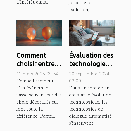
d’intérêt dans...
perpétuelle
évolution,...
Comment
Évaluation des
choisir entre
technologies
un ballon
de dialogue
11 mars 2025 09:54
20 septembre 2024
lumineux à
automatisé :
L'embellissement
02:00
d'un événement
Dans un monde en
l'hélium et à
avantages et
passe souvent par des
constante évolution
l'air
limites
choix décoratifs qui
technologique, les
font toute la
technologies de
différence. Parmi...
dialogue automatisé
s'inscrivent...