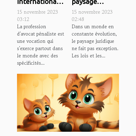
internationale
paysage
de la
juridique à
15 novembre 2023
15 novembre 2023
profession
Lyon:
03:12
02:48
La profession
Dans un monde en
d'avocat
tendances et
d'avocat pénaliste est
constante évolution,
pénaliste
prévisions
une vocation qui
le paysage juridique
s'exerce partout dans
ne fait pas exception.
le monde avec des
Les lois et les...
spécificités...