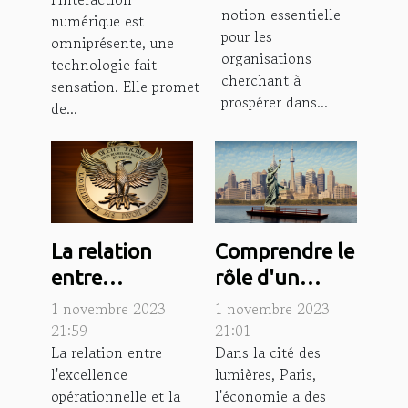
économique
communication
notion essentielle
numérique est
en ligne
pour les
omniprésente, une
organisations
technologie fait
cherchant à
sensation. Elle promet
prospérer dans...
de...
La relation
Comprendre le
entre
rôle d'un
l'excellence
avocat dans
1 novembre 2023
1 novembre 2023
opérationnelle
l'économie
21:59
21:01
La relation entre
Dans la cité des
et la
parisienne
l'excellence
lumières, Paris,
performance
opérationnelle et la
l'économie a des