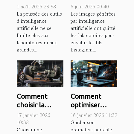
montée en
artificielle
1 août 2026 23:58
6 juin 2026 00:40
puissance des
redéfinit la
La poussée des outils
Les images générées
d’intelligence
par intelligence
outils ia au
créativité
artificielle ne se
artificielle ont quitté
quotidien ?
visuelle
limite plus aux
les laboratoires pour
laboratoires ni aux
envahir les fils
grandes...
Instagram...
Comment
Comment
choisir la
optimiser
machine-outil
l'autonomie de
17 janvier 2026
16 janvier 2026 11:32
d'occasion
votre
10:38
Garder son
Choisir une
ordinateur portable
adaptée à vos
ordinateur