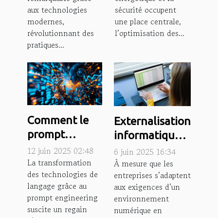
modernes ?
aux technologies
sécurité occupent
modernes,
une place centrale,
révolutionnant des
l’optimisation des...
pratiques...
Comment le
Externalisation
prompt
informatique :
engineering
quand la saisie
12 juin 2025 02:48
6 juin 2025 16:34
transforme
La transformation
devient un
À mesure que les
des technologies de
entreprises s’adaptent
l'efficacité des
levier de
langage grâce au
aux exigences d’un
technologies
performance
prompt engineering
environnement
de langage
suscite un regain
numérique en