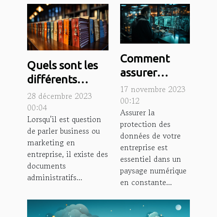
Comment
Quels sont les
assurer
différents
efficacement
17 novembre 2023
documents ou
28 décembre 2023
la protection
00:12
papiers
00:04
Assurer la
des données
Lorsqu’il est question
d'entreprise
protection des
de votre
de parler business ou
qu'il faut
données de votre
marketing en
entreprise ?
entreprise est
conserver
entreprise, il existe des
essentiel dans un
obligatoirement
documents
paysage numérique
?
administratifs...
en constante...