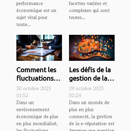
économique
performance
facettes variées et
économique est un
complexes qui sont
sujet vital pour
toutes...
toute...
Comment les
Les défis de la
fluctuations
gestion de la e-
économiques
réputation
30 octobre 2023
29 octobre 2023
influencent
dans un
01:52
02:24
Dans un
Dans un monde de
l'élan des
monde
environnement
plus en plus
affaires
numérique
économique de plus
connecté, la gestion
en plus mondialisé,
de la e-réputation est
les fluctuations
devenue une question