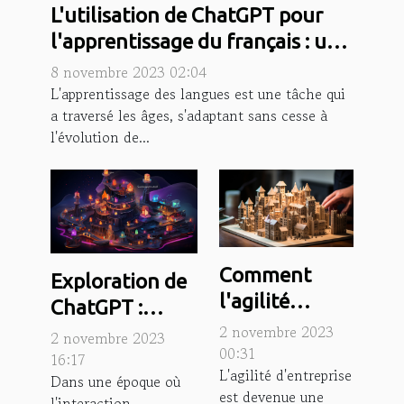
L'utilisation de ChatGPT pour
l'apprentissage du français : une
nouvelle méthode ?
8 novembre 2023 02:04
L'apprentissage des langues est une tâche qui
a traversé les âges, s'adaptant sans cesse à
l'évolution de...
Comment
Exploration de
l'agilité
ChatGPT :
d'entreprise
2 novembre 2023
Comment cette
2 novembre 2023
favorise la
00:31
technologie
16:17
L'agilité d'entreprise
croissance
Dans une époque où
révolutionne la
est devenue une
l'interaction