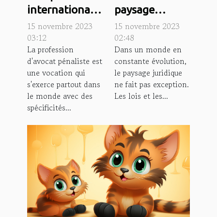
internationale
paysage
de la
juridique à
15 novembre 2023
15 novembre 2023
profession
Lyon:
03:12
02:48
La profession
Dans un monde en
d'avocat
tendances et
d'avocat pénaliste est
constante évolution,
pénaliste
prévisions
une vocation qui
le paysage juridique
s'exerce partout dans
ne fait pas exception.
le monde avec des
Les lois et les...
spécificités...