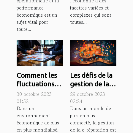
opérationnelle et la
l'économie a des
économique
performance
facettes variées et
économique est un
complexes qui sont
sujet vital pour
toutes...
toute...
Comment les
Les défis de la
fluctuations
gestion de la e-
économiques
réputation
30 octobre 2023
29 octobre 2023
influencent
dans un
01:52
02:24
Dans un
Dans un monde de
l'élan des
monde
environnement
plus en plus
affaires
numérique
économique de plus
connecté, la gestion
en plus mondialisé,
de la e-réputation est