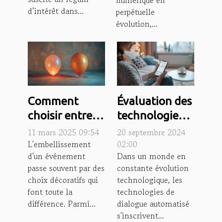
numérique en
d’intérêt dans...
perpétuelle
évolution,...
Comment
Évaluation des
choisir entre
technologies
un ballon
de dialogue
11 mars 2025 09:54
20 septembre 2024
lumineux à
automatisé :
L'embellissement
02:00
d'un événement
Dans un monde en
l'hélium et à
avantages et
passe souvent par des
constante évolution
l'air
limites
choix décoratifs qui
technologique, les
font toute la
technologies de
différence. Parmi...
dialogue automatisé
s'inscrivent...