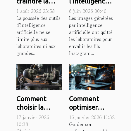
craindre la
l’intelligence
montée en
artificielle
1 août 2026 23:58
6 juin 2026 00:40
puissance des
redéfinit la
La poussée des outils
Les images générées
d’intelligence
par intelligence
outils ia au
créativité
artificielle ne se
artificielle ont quitté
quotidien ?
visuelle
limite plus aux
les laboratoires pour
laboratoires ni aux
envahir les fils
grandes...
Instagram...
Comment
Comment
choisir la
optimiser
machine-outil
l'autonomie de
17 janvier 2026
16 janvier 2026 11:32
d'occasion
votre
10:38
Garder son