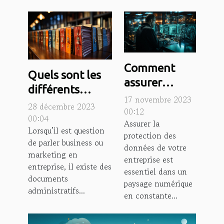
Comment
Quels sont les
assurer
différents
efficacement
17 novembre 2023
documents ou
28 décembre 2023
la protection
00:12
papiers
00:04
Assurer la
des données
Lorsqu’il est question
d'entreprise
protection des
de votre
de parler business ou
qu'il faut
données de votre
marketing en
entreprise ?
entreprise est
conserver
entreprise, il existe des
essentiel dans un
obligatoirement
documents
paysage numérique
?
administratifs...
en constante...