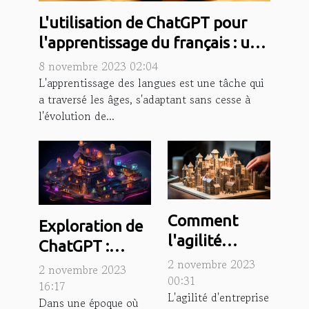
L'utilisation de ChatGPT pour
l'apprentissage du français : une
nouvelle méthode ?
8 novembre 2023 02:04
L'apprentissage des langues est une tâche qui
a traversé les âges, s'adaptant sans cesse à
l'évolution de...
Comment
Exploration de
l'agilité
ChatGPT :
d'entreprise
2 novembre 2023
Comment cette
2 novembre 2023
favorise la
00:31
technologie
16:17
L'agilité d'entreprise
croissance
Dans une époque où
révolutionne la