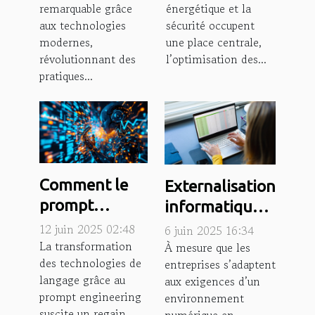
remarquable grâce
énergétique et la
modernes ?
aux technologies
sécurité occupent
modernes,
une place centrale,
révolutionnant des
l’optimisation des...
pratiques...
Comment le
Externalisation
prompt
informatique :
engineering
quand la saisie
12 juin 2025 02:48
6 juin 2025 16:34
transforme
La transformation
devient un
À mesure que les
des technologies de
entreprises s’adaptent
l'efficacité des
levier de
langage grâce au
aux exigences d’un
technologies
performance
prompt engineering
environnement
de langage
suscite un regain