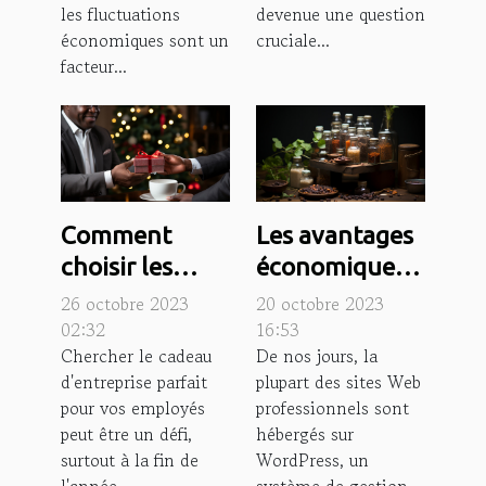
les fluctuations
devenue une question
économiques sont un
cruciale...
facteur...
Comment
Les avantages
choisir les
économiques
meilleurs
d'un
26 octobre 2023
20 octobre 2023
cadeaux
hébergement
02:32
16:53
Chercher le cadeau
De nos jours, la
d'entreprise de
WordPress
d'entreprise parfait
plupart des sites Web
fin d'année
optimisé
pour vos employés
professionnels sont
pour vos
peut être un défi,
hébergés sur
employés
surtout à la fin de
WordPress, un