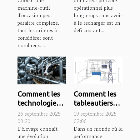
Choisir une
ordinateur portable
adaptée à vos
ordinateur
machine-outil
opérationnel plus
besoins ?
portable ?
d'occasion peut
longtemps sans avoir
paraître complexe,
à le recharger est un
tant les critères à
défi courant...
considérer sont
nombreux....
Comment les
Comment les
technologies
tableautiers
modernes
industriels
26 septembre 2025
19 septembre 2025
transforment-
optimisent-ils
00:20
02:06
L’élevage connaît
Dans un monde où la
elles l'élevage
les systèmes
une évolution
performance
?
électriques