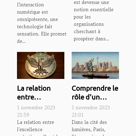
est devenue une
l'interaction
économique
communication
notion essentielle
numérique est
en ligne
pour les
omniprésente, une
organisations
technologie fait
cherchant à
sensation. Elle promet
prospérer dans...
de...
La relation
Comprendre le
entre
rôle d'un
l'excellence
avocat dans
1 novembre 2023
1 novembre 2023
opérationnelle
l'économie
21:59
21:01
La relation entre
Dans la cité des
et la
parisienne
l'excellence
lumières, Paris,
performance