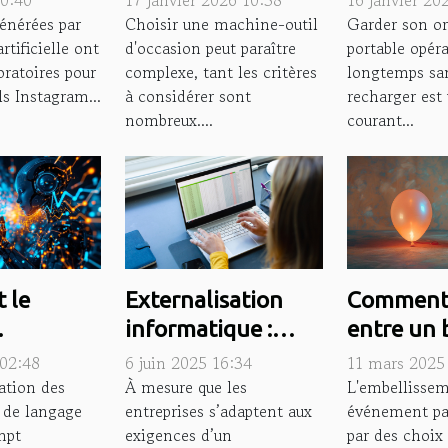
00:40
17 janvier 2026 10:38
16 janvier 20
la
à vos besoins ?
votre ord
énérées par
Choisir une machine-outil
Garder son or
rtificielle ont
d'occasion peut paraître
portable opér
 visuelle
portable 
oratoires pour
complexe, tant les critères
longtemps san
ls Instagram...
à considérer sont
recharger est 
nombreux....
courant...
 le
Externalisation
Comment 
informatique :
entre un 
ing
quand la saisie
lumineux
 02:48
6 juin 2025 16:34
11 mars 2025
me
devient un levier
l'hélium et
ation des
À mesure que les
L'embellissem
 de langage
entreprises s’adaptent aux
événement pa
té des
de performance
mpt
exigences d’un
par des choix 
gies de