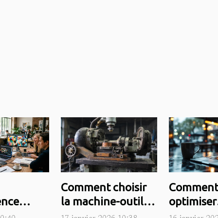
Comment choisir
Commen
gence
la machine-outil
optimiser
le
d'occasion adaptée
l'autonom