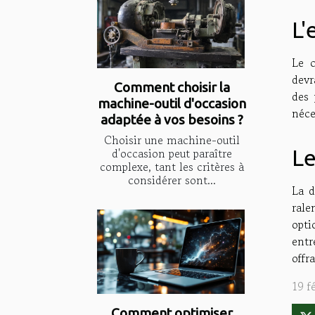
L
Le c
devr
Comment choisir la
des 
machine-outil d'occasion
néce
adaptée à vos besoins ?
Choisir une machine-outil
d'occasion peut paraître
Le
complexe, tant les critères à
considérer sont...
La d
rale
opti
entr
offr
19 f
Comment optimiser