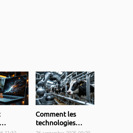
t
Comment les
technologies
ie de
modernes