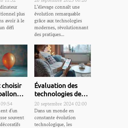
26 11:32
26 septembre 2025 00:20
inateur
transforment-elles
dinateur
L’élevage connaît une
ationnel plus
évolution remarquable
?
l'élevage ?
s avoir à le
grâce aux technologies
un défi
modernes, révolutionnant
des pratiques...
choisir
Évaluation des
ballon
technologies de
 à
dialogue
 09:54
20 septembre 2024 02:00
 à l'air
automatisé :
ent d'un
Dans un monde en
sse souvent
constante évolution
avantages et
décoratifs
technologique, les
limites