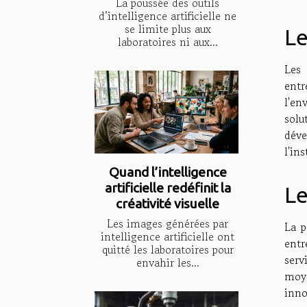
La poussée des outils
d’intelligence artificielle ne
se limite plus aux
Le
laboratoires ni aux...
Les 
entr
l'en
solu
déve
l'in
Quand l’intelligence
artificielle redéfinit la
Le
créativité visuelle
Les images générées par
La p
intelligence artificielle ont
entr
quitté les laboratoires pour
serv
envahir les...
moye
inno