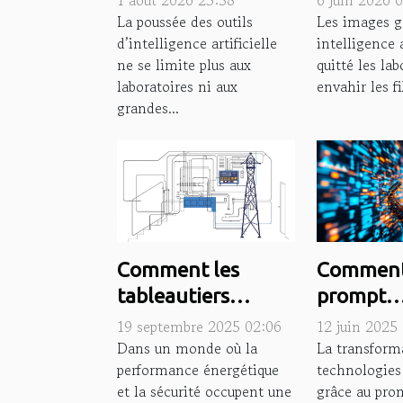
1 août 2026 23:58
6 juin 2026 
outils ia au
redéfinit 
La poussée des outils
Les images g
d’intelligence artificielle
intelligence a
quotidien ?
créativité
ne se limite plus aux
quitté les lab
laboratoires ni aux
envahir les fi
grandes...
Comment les
Comment
tableautiers
prompt
industriels
engineer
19 septembre 2025 02:06
12 juin 2025
optimisent-ils les
transfor
Dans un monde où la
La transform
performance énergétique
technologies
systèmes
l'efficaci
et la sécurité occupent une
grâce au pro
électriques
technolo