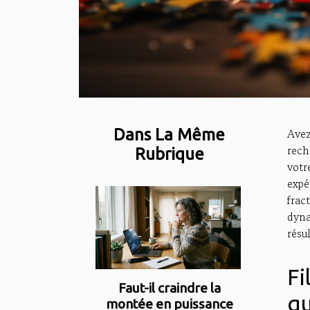
Dans La Même
Avez
rech
Rubrique
votr
expé
frac
dyna
résu
Fi
Faut-il craindre la
qu
montée en puissance