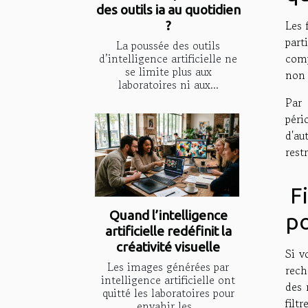
des outils ia au quotidien
Les 
?
part
La poussée des outils
comp
d’intelligence artificielle ne
se limite plus aux
non 
laboratoires ni aux...
Par 
péri
d'au
rest
Fi
Quand l’intelligence
po
artificielle redéfinit la
créativité visuelle
Si v
Les images générées par
rech
intelligence artificielle ont
des 
quitté les laboratoires pour
filt
envahir les...