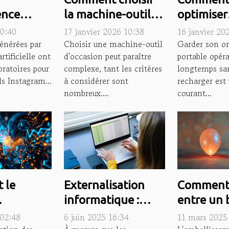
gence
la machine-outil
optimiser
le
d'occasion adaptée
l'autonom
00:40
17 janvier 2026 10:38
16 janvier 20
la
à vos besoins ?
votre ord
énérées par
Choisir une machine-outil
Garder son or
rtificielle ont
d'occasion peut paraître
portable opér
 visuelle
portable 
oratoires pour
complexe, tant les critères
longtemps san
ls Instagram...
à considérer sont
recharger est 
nombreux....
courant...
 le
Externalisation
Comment 
informatique :
entre un 
ing
quand la saisie
lumineux
 02:48
6 juin 2025 16:34
11 mars 2025