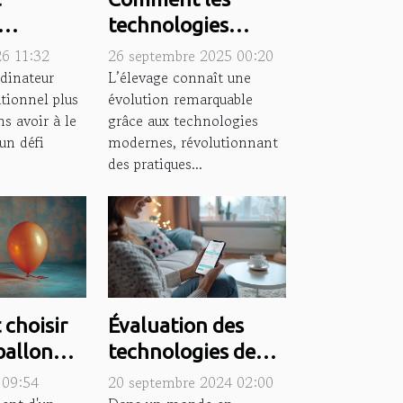
technologies
ie de
modernes
26 11:32
26 septembre 2025 00:20
inateur
transforment-elles
dinateur
L’élevage connaît une
ationnel plus
évolution remarquable
?
l'élevage ?
s avoir à le
grâce aux technologies
un défi
modernes, révolutionnant
des pratiques...
choisir
Évaluation des
ballon
technologies de
 à
dialogue
 09:54
20 septembre 2024 02:00