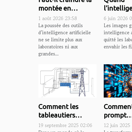
montée en
l’intelli
puissance des
artificiel
1 août 2026 23:58
6 juin 2026 
outils ia au
redéfinit 
La poussée des outils
Les images g
d’intelligence artificielle
intelligence a
quotidien ?
créativité
ne se limite plus aux
quitté les lab
laboratoires ni aux
envahir les fi
grandes...
Comment les
Comment
tableautiers
prompt
industriels
engineer
19 septembre 2025 02:06
12 juin 2025