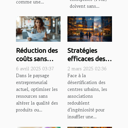
comme une...
doivent sans...
Réduction des
Stratégies
coûts sans
efficaces des
compromettre
associations
6 avril 2025 03:37
2 mars 2025 02:36
la qualité un
pour
Dans le paysage
Face à la
entrepreneurial
désertification des
défi pour les
revitaliser les
actuel, optimiser les
centres urbains, les
entrepreneurs
centres
ressources sans
associations
urbains
altérer la qualité des
redoublent
produits ou...
d'ingéniosité pour
insuffler une...