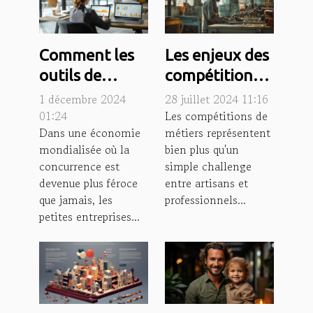
Comment les
Les enjeux des
outils de
compétitions
gestion
de métiers
1 décembre 2024
28 juillet 2024 11:16
financière
pour
01:24
Les compétitions de
Dans une économie
métiers représentent
peuvent
l'économie
mondialisée où la
bien plus qu'un
transformer
locale
concurrence est
simple challenge
les petites
devenue plus féroce
entre artisans et
entreprises
que jamais, les
professionnels...
petites entreprises...