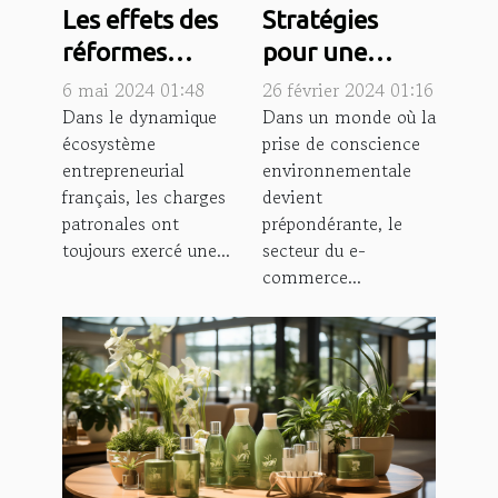
Stratégies
Les effets des
pour une
réformes
logistique
récentes sur
26 février 2024 01:16
6 mai 2024 01:48
verte dans le
les charges
Dans un monde où la
Dans le dynamique
prise de conscience
écosystème
secteur du e-
patronales et
environnementale
entrepreneurial
commerce
leur impact sur
devient
français, les charges
les PME en
prépondérante, le
patronales ont
France
secteur du e-
toujours exercé une...
commerce...