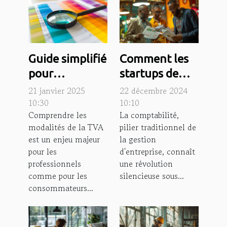
Guide simplifié
Comment les
pour
startups de
comprendre et
technologie
21 janvier 2025
22 décembre 2024
appliquer les
financière
10:30
10:10
Comprendre les
La comptabilité,
taux de TVA
transforment-
modalités de la TVA
pilier traditionnel de
elles la
est un enjeu majeur
la gestion
comptabilité
pour les
d'entreprise, connaît
moderne ?
professionnels
une révolution
comme pour les
silencieuse sous...
consommateurs...