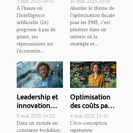
3 juin 2025 04:41
10 mai 2025 20:56
les secteurs
stratégies
À l'heure où
Aborder le thème de
l'intelligence
l'optimisation fiscale
traditionnels
légales à
artificielle (IA)
pour les PME, c'est
en France
connaître
progresse à pas de
pénétrer dans un
géant, ses
univers où la
répercussions sur
stratégie et...
l'économie...
Leadership et
Optimisation
innovation
des coûts par
comment
l'éco-
9 mai 2025 14:22
4 mai 2025 19:45
piloter une
conception
Dans un monde en
L'éco-conception
constante évolution,
représente
entreprise en
enjeux et