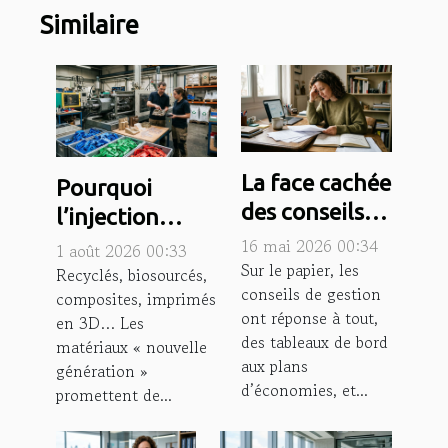
Similaire
La face cachée
Pourquoi
des conseils
l’injection
de gestion :
plastique reste
16 mai 2026 00:34
1 août 2026 00:33
erreurs
Sur le papier, les
incontournable
Recyclés, biosourcés,
conseils de gestion
fréquentes et
composites, imprimés
face aux
ont réponse à tout,
en 3D… Les
solutions
nouveaux
des tableaux de bord
matériaux « nouvelle
pragmatiques
matériaux
aux plans
génération »
d’économies, et...
promettent de...