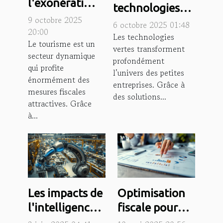
l'exonération
technologies
fiscale
9 octobre 2025
vertes
6 octobre 2025 01:48
détaxée
20:00
révolutionnent-
Les technologies
Le tourisme est un
stimule-t-elle
vertes transforment
elles les petites
secteur dynamique
le tourisme ?
profondément
entreprises ?
qui profite
l’univers des petites
énormément des
entreprises. Grâce à
mesures fiscales
des solutions...
attractives. Grâce
à...
Les impacts de
Optimisation
l'intelligence
fiscale pour
artificielle sur
PME les