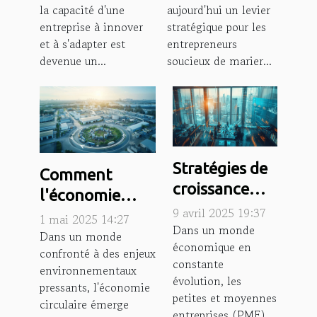
la capacité d'une
aujourd'hui un levier
période de
méthodologies
entreprise à innover
stratégique pour les
changement
pour les
et à s'adapter est
entrepreneurs
entrepreneurs
devenue un...
soucieux de marier...
Stratégies de
Comment
croissance
l'économie
pour PME en
9 avril 2025 19:37
circulaire
1 mai 2025 14:27
2023 les
Dans un monde
transforme le
Dans un monde
économique en
tendances
confronté à des enjeux
paysage
constante
émergentes
environnementaux
entrepreneurial
évolution, les
pressants, l'économie
petites et moyennes
circulaire émerge
entreprises (PME)