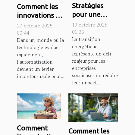
Stratégies
Comment les
pour une
innovations en
transition
automatisation
10 octobre 2025
27 octobre 2025
énergétique
01:33
améliorent-
00:44
La transition
Dans un monde où la
efficace dans
elles les PME ?
énergétique
technologie évolue
votre
représente un défi
rapidement,
entreprise
majeur pour les
l’automatisation
entreprises
devient un levier
soucieuses de réduire
incontournable pour...
leur impact...
Comment
Comment les