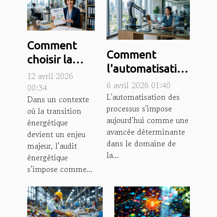
Comment
Comment
choisir la
l'automatisation
meilleure
12 avril 2026
des processus
6 avril 2026 01:40
assurance
00:34
peut
L'automatisation des
Dans un contexte
pour vos
processus s'impose
révolutionner la
où la transition
audits
aujourd'hui comme une
énergétique
gestion
énergétiques
avancée déterminante
devient un enjeu
d'entreprise ?
dans le domaine de
?
majeur, l’audit
la...
énergétique
s’impose comme...