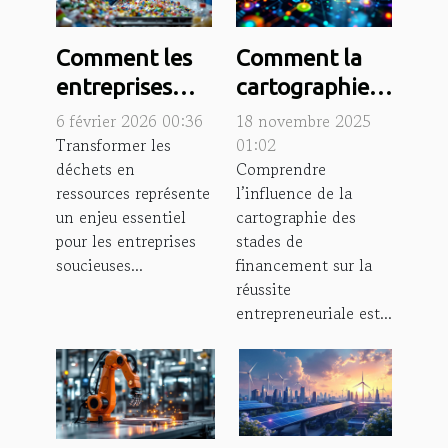
Comment les
Comment la
entreprises
cartographie
peuvent-elles
des stades de
6 février 2026 00:36
18 novembre 2025
transformer
financement
Transformer les
01:02
déchets en
Comprendre
leurs déchets
influence-t-
ressources représente
l’influence de la
en ressources ?
elle votre
un enjeu essentiel
cartographie des
succès ?
pour les entreprises
stades de
soucieuses...
financement sur la
réussite
entrepreneuriale est...