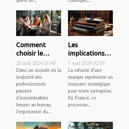
Comment
Les
choisir le
implications
mobilier
légales de la
20 mai 2024 01:48
7 mai 2024 02:00
adapté aux
rebranding
Dans un monde où la
La refonte d'une
majorité des
marque représente un
normes
pour les
professionnels
tournant stratégique
ergonomiques
entreprises en
passent
pour toute entreprise.
pour améliorer
France
d'innombrables
En France, ce
le bien-être au
heures au bureau,
processus...
travail ?
l'ergonomie du...