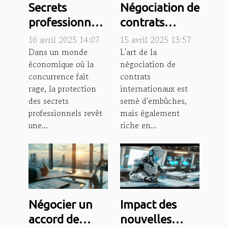
Secrets
Négociation de
professionnels
contrats
et concurrence
internationaux
16 avril 2025 14:07
15 avril 2025 13:57
déloyale
pour PME
Dans un monde
L'art de la
économique où la
négociation de
prévention
astuces et
concurrence fait
contrats
pour les
pièges à éviter
rage, la protection
internationaux est
entreprises
des secrets
semé d'embûches,
professionnels revêt
mais également
une...
riche en...
Négocier un
Impact des
accord de
nouvelles