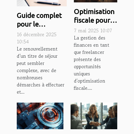
Optimisation
Guide complet
fiscale pour
pour le
freelancers
7 mai 2025 10:07
renouvellement
16 décembre 2025
comprendre
La gestion des
de votre titre de
10:54
finances en tant
les niches et
Le renouvellement
séjour
que freelancer
les risques
d’un titre de séjour
présente des
peut sembler
opportunités
complexe, avec de
uniques
nombreuses
d'optimisation
démarches à effectuer
fiscale....
et...