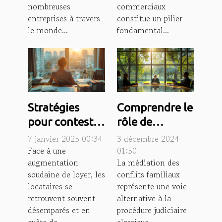
novices
nombreuses
commerciaux
entreprises à travers
constitue un pilier
le monde...
fondamental...
Stratégies
Comprendre le
pour contester
rôle de
légalement
l'avocat dans
7 janvier 2025 00:34
3 décembre 2024
une
la médiation
Face à une
01:50
augmentation
La médiation des
augmentation
des conflits
soudaine de loyer, les
conflits familiaux
soudaine de
familiaux
locataires se
représente une voie
loyer
retrouvent souvent
alternative à la
désemparés et en
procédure judiciaire
quête de...
classique,...