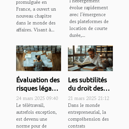
l’hébergement
de location
promulguée en
et opportunités
évolue rapidement
France, a ouvert un
courte durée
pour les
avec l’émergence
nouveau chapitre
business
des plateformes de
dans le monde des
location de courte
leaders
affaires. Visant à...
durée,...
Évaluation des
Les subtilités
risques légaux
du droit des
dans les
contrats
24 mars 2025 09:40
21 mars 2025 21:12
contrats de
commerciaux
Le télétravail,
Dans le monde
autrefois exception,
entrepreneurial, la
télétravail
pour
est devenu une
compréhension des
entrepreneurs
norme pour de
contrats