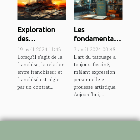
Exploration
Les
des
fondamentaux
conséquences
juridiques à
19 avril 2024 11:43
3 avril 2024 00:48
juridiques en
connaître
Lorsqu'il s'agit de la
L'art du tatouage a
franchise, la relation
toujours fasciné,
cas de non-
avant de
entre franchiseur et
mêlant expression
respect des
lancer son
franchisé est régie
personnelle et
obligations par
studio de
par un contrat...
prouesse artistique.
le franchisé
tatouage
Aujourd'hui,...