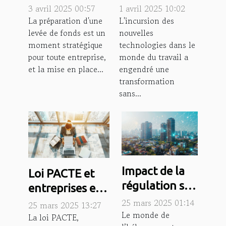
confidentialité
technologies
3 avril 2025 00:57
1 avril 2025 10:02
efficace avant
sur le droit du
La préparation d'une
L'incursion des
levée de fonds est un
nouvelles
une levée de
travail
moment stratégique
technologies dans le
fonds
pour toute entreprise,
monde du travail a
et la mise en place...
engendré une
transformation
sans...
Impact de la
Loi PACTE et
régulation sur
entreprises en
les
France
25 mars 2025 01:14
25 mars 2025 13:27
plateformes
Le monde de
compréhension
La loi PACTE,